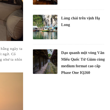
Làng chài trên vịnh Hạ
Long
 hằng ngày ta
Dạo quanh một vòng Văn
ất ngờ. Có
Miếu Quốc Tử Giám cùng
g như ta nhìn
medium format cao cấp
Phase One IQ260