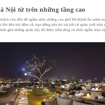
 Nội từ trên những tầng cao
 khách còn đến để ngắm nhìn những con phố Hà thành ẩn mình tr
 lên đèn khi đêm về, bạn đừng nên bỏ sót bất cứ quán café trên 
mình ghé những quán này để được trầm lắng và nhìn ngắm trọn v