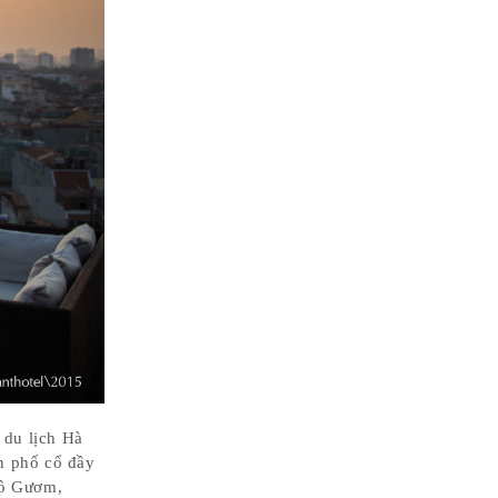
 du lịch Hà
n phố cổ đầy
Hồ Gươm,