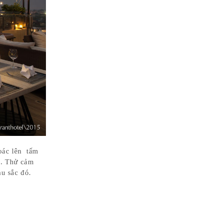
oác lên tấm
u. Thử cảm
àu sắc đó.