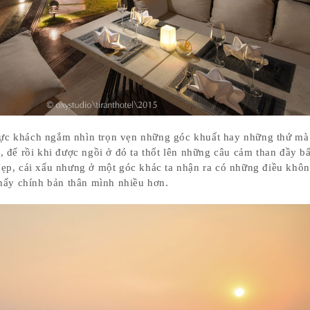
thực khách ngắm nhìn trọn vẹn những góc khuất hay những thứ mà
để rồi khi được ngồi ở đó ta thốt lên những câu cảm than đầy b
i đẹp, cái xấu nhưng ở một góc khác ta nhận ra có những điều khôn
m thấy chính bản thân mình nhiều hơn.