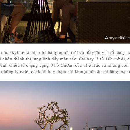
n mở, skyline là một nhà hàng ngoài trời với đầy đủ yếu tố lãng 
 chốn thành thị lung linh đầy màu sắc. Cái hay là từ 16h trở đi, 
cảnh chiều tà chạng vạng ở hồ Gươm, cầu Thê Húc và những con
 những ly café, cocktail hay thậm chí là một bữa ăn tối lãng mạn 