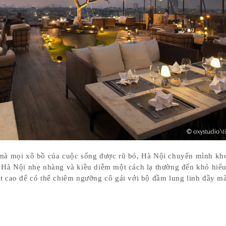
 mà mọi xô bồ của cuộc sống được rũ bỏ, Hà Nội chuyển mình kh
ế Hà Nội nhẹ nhàng và kiều diễm một cách lạ thường đến khó hiể
ật cao để có thể chiêm ngưỡng cô gái với bộ đầm lung linh đầy m